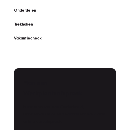
Onderdelen
Trekhaken
Vakantiecheck
Plan een
Werkplaatsafspraak
Is uw auto toe aan Onderhoud,
Bandenwissel of een Vakantiecheck? Plan
online een afspraak!