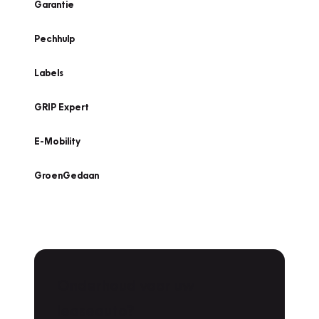
Garantie
Pechhulp
Labels
GRIP Expert
E-Mobility
GroenGedaan
Onderhoud voor uw
leaseauto?