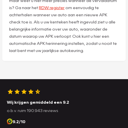
maar weet u niet meer precies wanneer de vervaldatum
is? Ga naar het
RDW register
om eenvoudig te
achterhalen wanneer uw auto aan een nieuwe APK
check toe is. Als u uw kenteken heeft ingevuld ziet u alle
belangrijke informatie over uw auto, waaronder de
datum waarop uw APK verloopt. Ook kunt u hier een
automatische APK herinnering instellen, zodat u nooit te
laat bent met uw jaarlijkse autokeuring.
Wij krijgen gemiddeld een 9.2
o.b.v. ruim 190.943 reviews
9.2/10