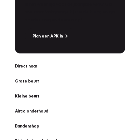
Is het weer tijd voor de jaarlijkse APK? Ga
snel naar Vakgarage bij u in de buurt, en ga
zonder zorgen de weg op!
Plan een APK in
Direct naar
Grote beurt
Kleine beurt
Airco onderhoud
Bandenshop