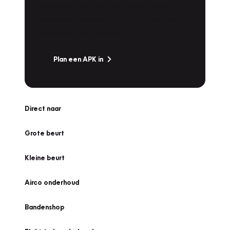
Is het weer tijd voor de jaarlijkse APK? Ga
snel naar Vakgarage bij u in de buurt, en ga
zonder zorgen de weg op!
Plan een APK in
Direct naar
Grote beurt
Kleine beurt
Airco onderhoud
Bandenshop