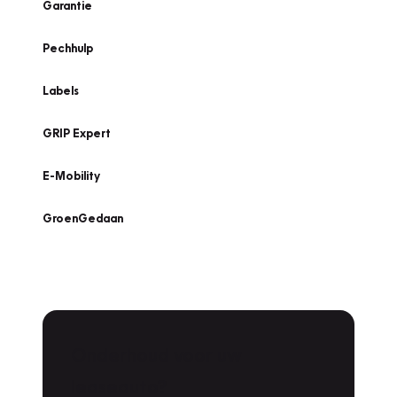
Garantie
Pechhulp
Labels
GRIP Expert
E-Mobility
GroenGedaan
Onderhoud voor uw
leaseauto?