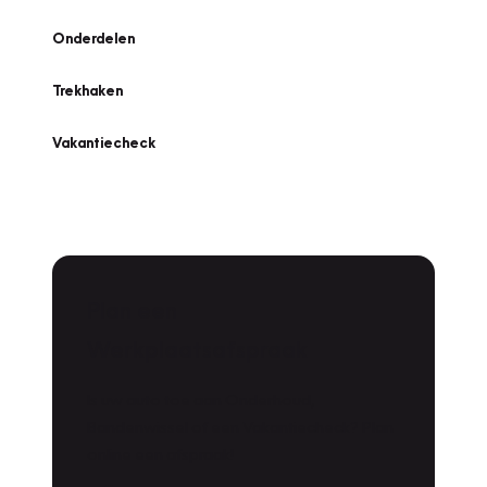
Onderdelen
Trekhaken
Vakantiecheck
Plan een
Werkplaatsafspraak
Is uw auto toe aan Onderhoud,
Bandenwissel of een Vakantiecheck? Plan
online een afspraak!