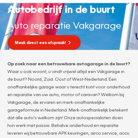
Autobedrijf in de buurt
Homepage
Auto reparatie Vakgarage
Maak direct een afspraak!
Op zoek naar een betrouwbare autogarage in de buurt?
Waar u ook woont, u vindt vrijwel altijd een Vakgarage in
de buurt? Noord, Zuid. Oost of West-Nederland. Een
onafhankelijke garage waar u terecht kunt voor onderhoud
en reparatie van uw auto, motor of caravan? Welkom bij
Vakgarage, de ervaren en merk-onafhankelijke
garageformule in Nederland. Merk-onafhankelijk betekent
dat alle auto’s welkom zijn! Onze autospecialisten doen
hun werk met passie. Behalve onderhoud en reparatie
leveren wij betrouwbare APK keuringen, airco service, accu