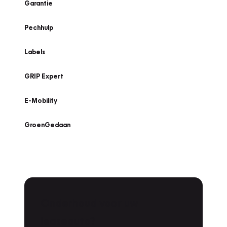
Garantie
Pechhulp
Labels
GRIP Expert
E-Mobility
GroenGedaan
Onderhoud voor uw
leaseauto?