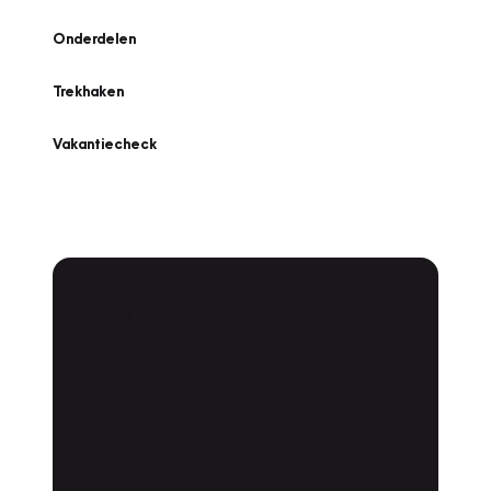
Onderdelen
Trekhaken
Vakantiecheck
Plan een
Werkplaatsafspraak
Is uw auto toe aan Onderhoud,
Bandenwissel of een Vakantiecheck? Plan
online een afspraak!