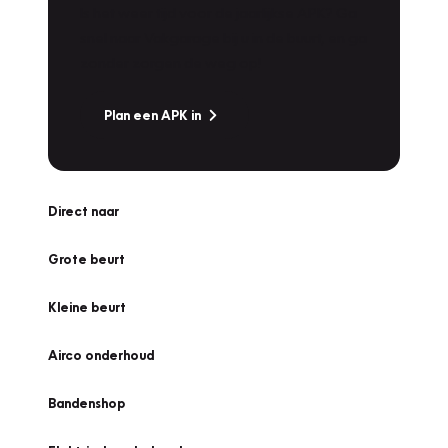
Is het weer tijd voor de jaarlijkse APK? Ga
snel naar Vakgarage bij u in de buurt, en ga
zonder zorgen de weg op!
Plan een APK in
Direct naar
Grote beurt
Kleine beurt
Airco onderhoud
Bandenshop