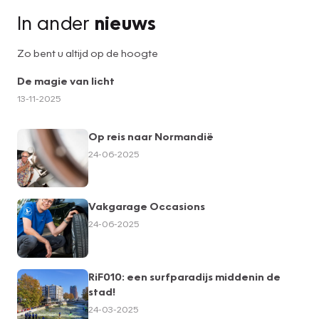
In ander
nieuws
Zo bent u altijd op de hoogte
De magie van licht
13-11-2025
Op reis naar Normandië
24-06-2025
Vakgarage Occasions
24-06-2025
RiF010: een surfparadijs middenin de
stad!
24-03-2025