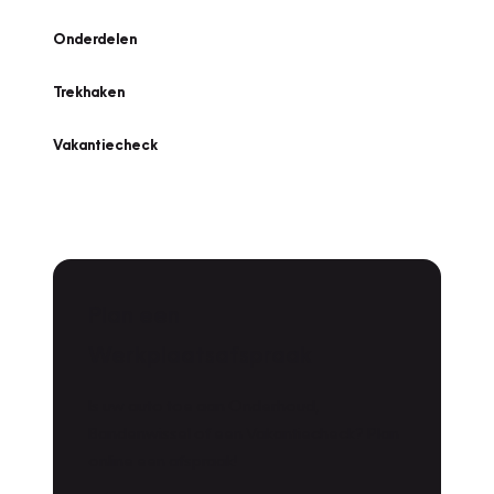
Onderdelen
Trekhaken
Vakantiecheck
Plan een
Werkplaatsafspraak
Is uw auto toe aan Onderhoud,
Bandenwissel of een Vakantiecheck? Plan
online een afspraak!