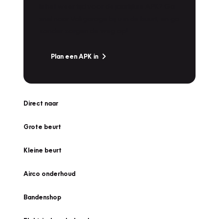
Is het weer tijd voor de jaarlijkse APK? Ga
snel naar Vakgarage bij u in de buurt, en ga
zonder zorgen de weg op!
Plan een APK in
Direct naar
Grote beurt
Kleine beurt
Airco onderhoud
Bandenshop