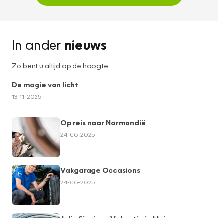
In ander
nieuws
Zo bent u altijd op de hoogte
De magie van licht
13-11-2025
Op reis naar Normandië
24-06-2025
Vakgarage Occasions
24-06-2025
Julia Sinning - Vakantie in kleine