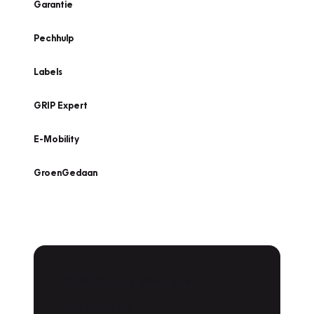
Garantie
Pechhulp
Labels
GRIP Expert
E-Mobility
GroenGedaan
Onderhoud voor uw
leaseauto?