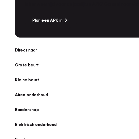
Is het weer tijd voor de jaarlijkse APK? Ga snel naar V
Plan een APK in
Direct naar
Grote beurt
Kleine beurt
Airco onderhoud
Bandenshop
Elektrisch onderhoud