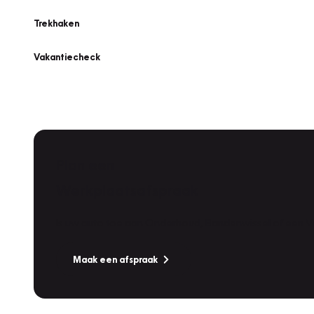
Trekhaken
Vakantiecheck
Plan een
Werkplaatsafspraak
Is uw auto toe aan Onderhoud, Bandenwissel of een Va
Maak een afspraak