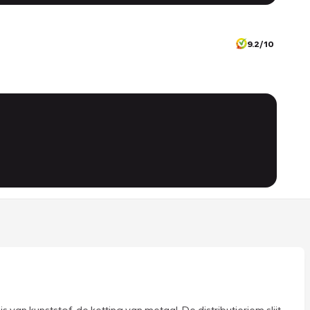
9.2/10
s van kunststof, de ketting van metaal. De distributieriem slijt