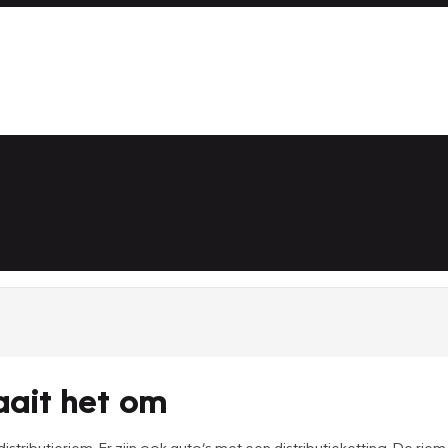
aait het om
tributieriem. Er zijn ook auto’s met een distributieketting. De riem i