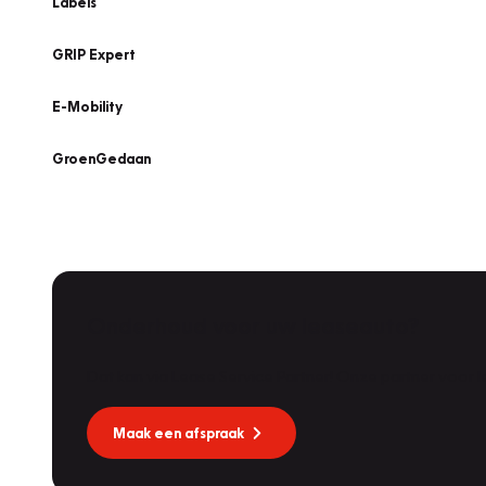
Labels
GRIP Expert
E-Mobility
GroenGedaan
Onderhoud voor uw leaseauto?
Dat kan via Lease Service Partner! Onze partner voor
Maak een afspraak