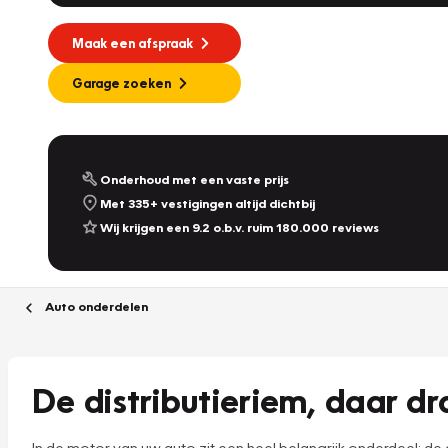
Maak een afspraak
Garage zoeken
Onderhoud met een vaste prijs
Met 335+ vestigingen altijd dichtbij
Wij krijgen een 9.2 o.b.v. ruim 180.000 reviews
Auto onderdelen
De distributieriem, daar dr
In de motor van uw auto zit een heel belangrijk onderdeel: de dis