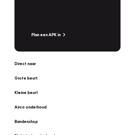
Is het weer tijd voor de jaarlijkse APK? Ga
snel naar Vakgarage bij u in de buurt, en ga
zonder zorgen de weg op!
Plan een APK in
Direct naar
Grote beurt
Kleine beurt
Airco onderhoud
Bandenshop