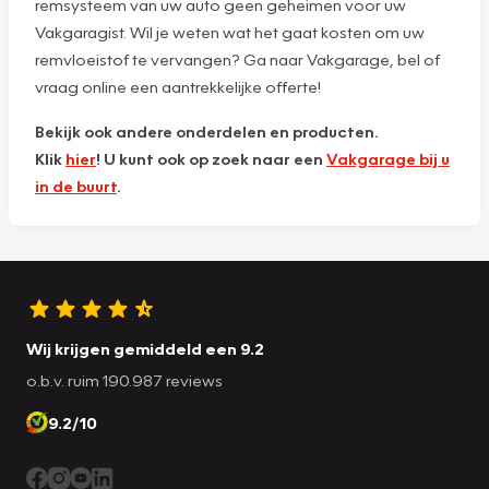
remsysteem van uw auto geen geheimen voor uw
Vakgaragist. Wil je weten wat het gaat kosten om uw
remvloeistof te vervangen? Ga naar Vakgarage, bel of
vraag online een aantrekkelijke offerte!
Bekijk ook andere onderdelen en producten.
Klik
hier
! U kunt ook op zoek naar een
Vakgarage bij u
in de buurt
.
Wij krijgen gemiddeld een 9.2
o.b.v. ruim 190.987 reviews
9.2/10