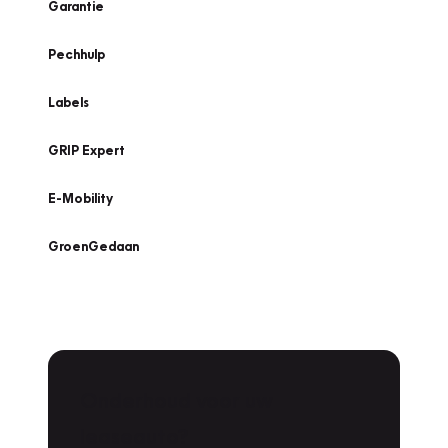
Garantie
Pechhulp
Labels
GRIP Expert
E-Mobility
GroenGedaan
Onderhoud voor uw
leaseauto?