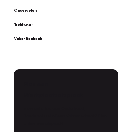
Onderdelen
Trekhaken
Vakantiecheck
Plan een
Werkplaatsafspraak
Is uw auto toe aan Onderhoud,
Bandenwissel of een Vakantiecheck? Plan
online een afspraak!